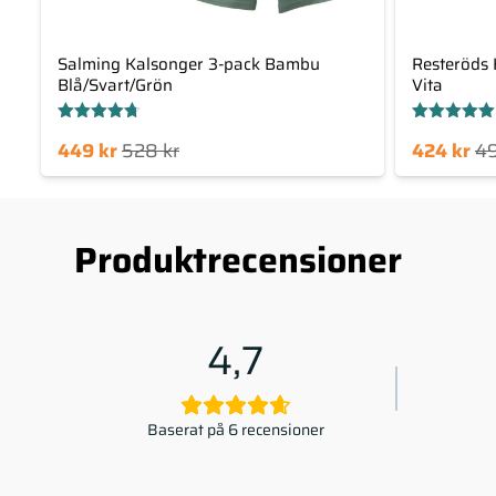
Salming Kalsonger 3-pack Bambu
Resteröds
Blå/Svart/Grön
Vita
Betygsatt
Betygsatt
Det
Det
Det
Det
449
kr
528
kr
424
kr
4
4.70
5.00
av 5
av 5
arande
ursprungliga
nuvarande
ursprungliga
priset
priset
priset
priset
är:
var:
är:
var:
Produktrecensioner
449 kr.
528 kr.
424 kr.
499 kr.
4,7
Baserat på 6 recensioner