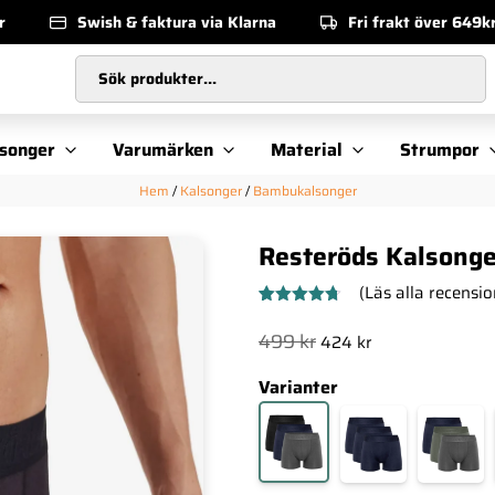
r
Swish & faktura via Klarna
Fri frakt över 649k
Sök produkter...
songer
Varumärken
Material
Strumpor
Hem
/
Kalsonger
/
Bambukalsonger
Resteröds Kalsonge
(Läs alla recensio
Betygsatt
6
4.67
av 5
Det
Det
499
kr
424
kr
baserat på
ursprungliga
nuvarande
kundrecensioner
Varianter
priset
priset
var:
är:
499 kr.
424 kr.