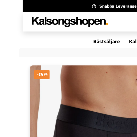
Snabba Leveranse
Bästsäljare
Kal
-15%