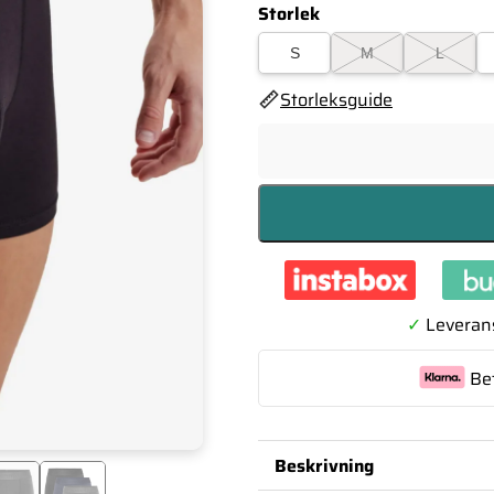
Storlek
S
M
L
Storleksguide
✓
Leverans
Be
Beskrivning