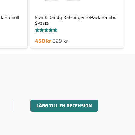
ck Bomull
Frank Dandy Kalsonger 3-Pack Bambu
Svarta
Betygsatt
Det
Det
450
kr
529
kr
4.80
av 5
nuvarande
ursprungliga
priset
priset
är:
var:
450 kr.
529 kr.
LÄGG TILL EN RECENSION