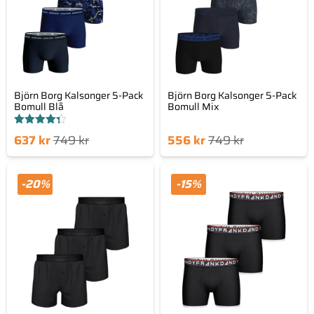
Björn Borg Kalsonger 5-Pack
Björn Borg Kalsonger 5-Pack
Bomull Blå
Bomull Mix
Betygsatt
Det
Det
Det
Det
637
kr
749
kr
556
kr
749
kr
4.29
av 5
nde
prungliga
nuvarande
ursprungliga
set
priset
priset
priset
-20%
-15%
är:
var:
är:
var:
kr.
749 kr.
556 kr.
749 kr.