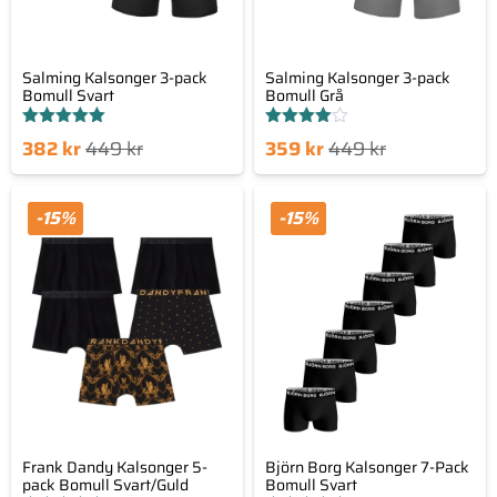
Salming Kalsonger 3-pack
Salming Kalsonger 3-pack
Bomull Svart
Bomull Grå
Betygsatt
Betygsatt
Det
Det
Det
Det
382
kr
449
kr
359
kr
449
kr
5.00
4.00
av 5
av 5
nde
sprungliga
nuvarande
ursprungliga
set
priset
priset
priset
-15%
-15%
är:
var:
är:
var:
kr.
449 kr.
359 kr.
449 kr.
Frank Dandy Kalsonger 5-
Björn Borg Kalsonger 7-Pack
pack Bomull Svart/Guld
Bomull Svart