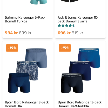
Salming Kalsonger 5-Pack
Jack & Jones Kalsonger 10-
Bomull Turkos
pack Bomull Svarta
Betygsatt
Det
Det
Det
Det
594
kr
699
kr
696
kr
819
kr
4.44
av 5
nde
sprungliga
nuvarande
ursprungliga
set
priset
priset
priset
-15%
-15%
är:
var:
är:
var:
kr.
699 kr.
696 kr.
819 kr.
Björn Borg Kalsonger 3-pack
Björn Borg Kalsonger 3-pack
Bomull Blå
Bomull Blå/Mörkblå