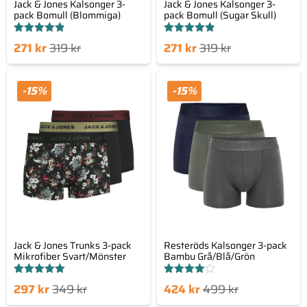
Jack & Jones Kalsonger 3-
Jack & Jones Kalsonger 3-
pack Bomull (Blommiga)
pack Bomull (Sugar Skull)
Betygsatt
Betygsatt
Det
Det
Det
Det
271
kr
319
kr
271
kr
319
kr
4.86
4.80
av 5
av 5
nde
prungliga
nuvarande
ursprungliga
set
priset
priset
priset
-15%
-15%
är:
var:
är:
var:
 kr.
319 kr.
271 kr.
319 kr.
Jack & Jones Trunks 3-pack
Resteröds Kalsonger 3-pack
Mikrofiber Svart/Mönster
Bambu Grå/Blå/Grön
Betygsatt
Betygsatt
Det
Det
Det
Det
297
kr
349
kr
424
kr
499
kr
5.00
4.00
av 5
av 5
nde
prungliga
nuvarande
ursprungliga