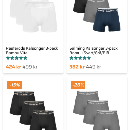
Resteröds Kalsonger 3-pack
Salming Kalsonger 3-pack
Bambu Vita
Bomull Svart/Grå/Blå
Betygsatt
Betygsatt
Det
Det
Det
Det
424
kr
499
kr
382
kr
449
kr
5.00
4.80
av 5
av 5
nde
sprungliga
nuvarande
ursprungliga
set
priset
priset
priset
-15%
-20%
är:
var:
är:
var:
kr.
499 kr.
382 kr.
449 kr.