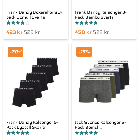
Frank Dandy Boxershorts 3-
Frank Dandy Kalsonger 3-
pack Bomull Svarta
Pack Bambu Svarta
Betygsatt
Betygsatt
Det
Det
Det
Det
423
kr
529
kr
450
kr
529
kr
4.00
4.80
av 5
av 5
nde
prungliga
nuvarande
ursprungliga
set
priset
priset
priset
-20%
-15%
är:
var:
är:
var:
kr.
529 kr.
450 kr.
529 kr.
Frank Dandy Kalsonger 5-
Jack & Jones Kalsonger 5-
Pack Lyocell Svarta
Pack Bomull
Svart/Blå/Grön/Grå
Betygsatt
Betygsatt