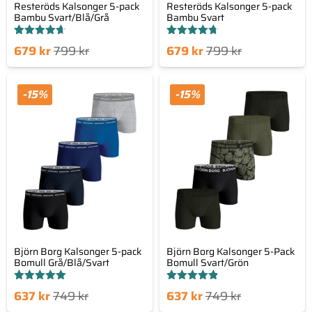
Resteröds Kalsonger 5-pack
Resteröds Kalsonger 5-pack
Bambu Svart/Blå/Grå
Bambu Svart
Betygsatt
Betygsatt
Det
Det
Det
Det
679
kr
799
kr
679
kr
799
kr
4.65
4.67
av 5
av 5
nde
sprungliga
nuvarande
ursprungliga
set
priset
priset
priset
-15%
-15%
är:
var:
är:
var:
kr.
799 kr.
679 kr.
799 kr.
Björn Borg Kalsonger 5-pack
Björn Borg Kalsonger 5-Pack
Bomull Grå/Blå/Svart
Bomull Svart/Grön
Betygsatt
Betygsatt
Det
Det
Det
Det
637
kr
749
kr
637
kr
749
kr
5.00
4.83
av 5
av 5