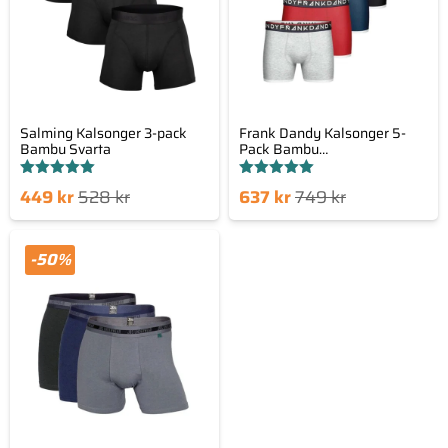
Salming Kalsonger 3-pack
Frank Dandy Kalsonger 5-
Bambu Svarta
Pack Bambu
Svart/Blå/Röd/Grå
Betygsatt
Betygsatt
Det
Det
Det
Det
449
kr
528
kr
637
kr
749
kr
5.00
5.00
av 5
av 5
nde
sprungliga
nuvarande
ursprungliga
set
priset
priset
priset
-50%
är:
var:
är:
var:
kr.
528 kr.
637 kr.
749 kr.