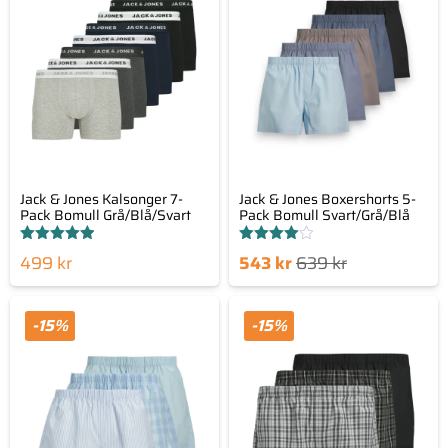
Jack & Jones Kalsonger 7-
Jack & Jones Boxershorts 5-
Pack Bomull Grå/Blå/Svart
Pack Bomull Svart/Grå/Blå
Betygsatt
Betygsatt
Det
Det
499
kr
543
kr
639
kr
4.89
4.00
av 5
av 5
nuvarande
ursprungliga
priset
priset
-15%
-15%
är:
var:
543 kr.
639 kr.