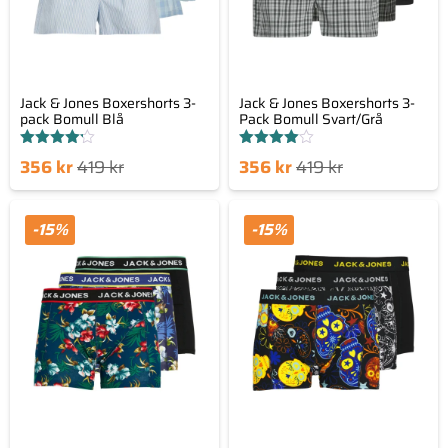
Jack & Jones Boxershorts 3-
Jack & Jones Boxershorts 3-
pack Bomull Blå
Pack Bomull Svart/Grå
Betygsatt
Betygsatt
Det
Det
Det
Det
356
kr
419
kr
356
kr
419
kr
4.20
4.00
av 5
av 5
nde
sprungliga
nuvarande
ursprungliga
set
priset
priset
priset
-15%
-15%
är:
var:
är:
var:
kr.
419 kr.
356 kr.
419 kr.