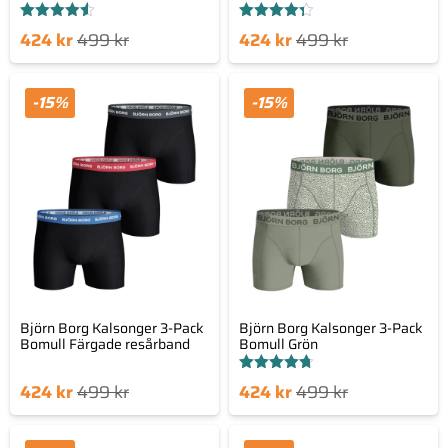
Betygsatt
Betygsatt
Det
Det
Det
Det
424
kr
499
kr
424
kr
499
kr
4.50
4.33
av 5
av 5
nde
sprungliga
nuvarande
ursprungliga
set
priset
priset
priset
-15%
-15%
är:
var:
är:
var:
kr.
499 kr.
424 kr.
499 kr.
Björn Borg Kalsonger 3-Pack
Björn Borg Kalsonger 3-Pack
Bomull Färgade resårband
Bomull Grön
Betygsatt
Det
Det
Det
Det
424
kr
499
kr
424
kr
499
kr
4.71
av 5
nde
sprungliga
nuvarande
ursprungliga
set
priset
priset
priset