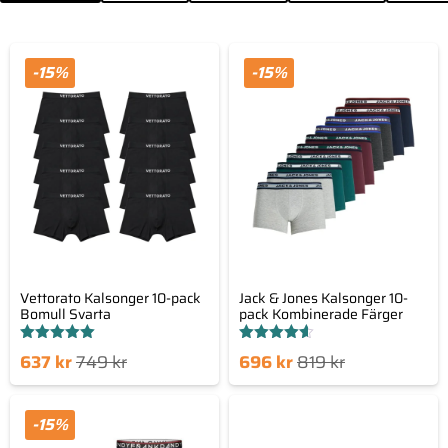
-15%
-15%
Vettorato Kalsonger 10-pack
Jack & Jones Kalsonger 10-
Bomull Svarta
pack Kombinerade Färger
Betygsatt
Betygsatt
Det
Det
Det
Det
637
kr
749
kr
696
kr
819
kr
5.00
4.58
av 5
av 5
nde
prungliga
nuvarande
ursprungliga
set
priset
priset
priset
-15%
är:
var:
är:
var: