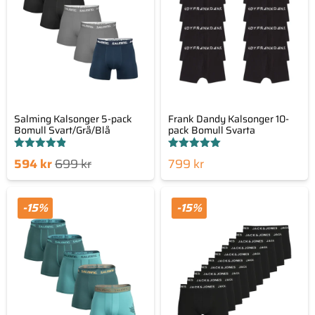
Salming Kalsonger 5-pack
Frank Dandy Kalsonger 10-
Bomull Svart/Grå/Blå
pack Bomull Svarta
Betygsatt
Betygsatt
Det
Det
594
kr
699
kr
799
kr
4.80
5.00
av 5
av 5
nde
sprungliga
set
priset
-15%
-15%
är:
var:
kr.
699 kr.