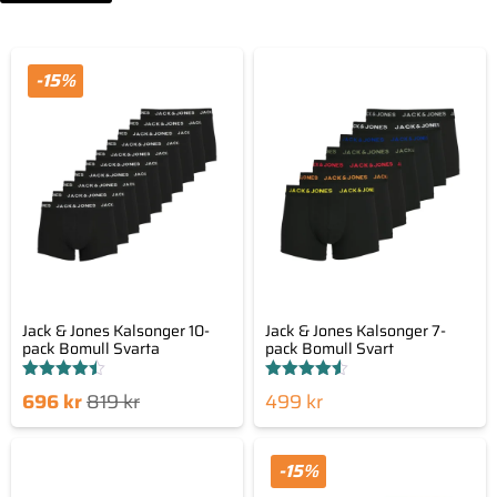
-15%
Jack & Jones Kalsonger 10-
Jack & Jones Kalsonger 7-
pack Bomull Svarta
pack Bomull Svart
Betygsatt
Betygsatt
Det
Det
696
kr
819
kr
499
kr
4.44
4.48
av 5
av 5
nde
sprungliga
set
priset
-15%
är:
var: