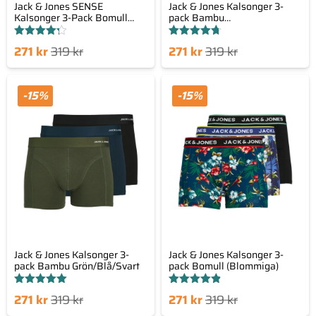
Jack & Jones SENSE
Jack & Jones Kalsonger 3-
Kalsonger 3-Pack Bomull
pack Bambu
Svart
Blå/Vinröd/Svart
Betygsatt
Betygsatt
Det
Det
Det
Det
271
kr
319
kr
271
kr
319
kr
4.25
4.67
av 5
av 5
nde
prungliga
nuvarande
ursprungliga
set
priset
priset
priset
-15%
-15%
är:
var:
är:
var:
 kr.
319 kr.
271 kr.
319 kr.
Jack & Jones Kalsonger 3-
Jack & Jones Kalsonger 3-
pack Bambu Grön/Blå/Svart
pack Bomull (Blommiga)
Betygsatt
Betygsatt
Det
Det
Det
Det
271
kr
319
kr
271
kr
319
kr
5.00
4.86
av 5
av 5