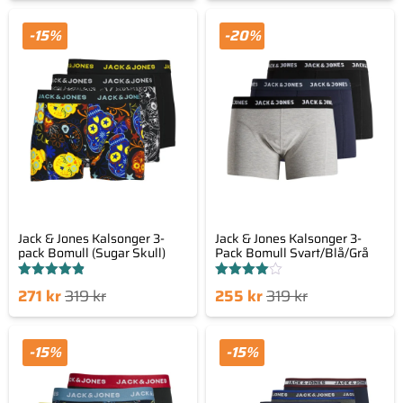
nde
prungliga
nuvarande
ursprungliga
set
priset
priset
priset
-15%
-20%
är:
var:
är:
var:
 kr.
319 kr.
271 kr.
319 kr.
Jack & Jones Kalsonger 3-
Jack & Jones Kalsonger 3-
pack Bomull (Sugar Skull)
Pack Bomull Svart/Blå/Grå
Betygsatt
Betygsatt
Det
Det
Det
Det
271
kr
319
kr
255
kr
319
kr
4.80
4.00
av 5
av 5
nde
prungliga
nuvarande
ursprungliga
set
priset
priset
priset
-15%
-15%
är:
var:
är:
var:
 kr.
319 kr.
255 kr.
319 kr.