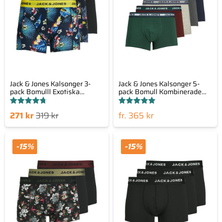
Jack & Jones Kalsonger 3-
Jack & Jones Kalsonger 5-
pack Bomulll Exotiska
pack Bomull Kombinerade
Mönster
Färger
Betygsatt
Betygsatt
Det
Det
271
kr
319
kr
.fr
365
kr
4.67
5.00
av 5
av 5
nde
prungliga
set
priset
-15%
-15%
är:
var:
 kr.
319 kr.