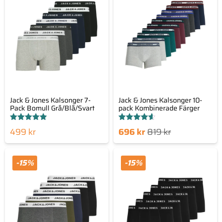
kr.
819 kr.
Jack & Jones Kalsonger 7-
Jack & Jones Kalsonger 10-
Pack Bomull Grå/Blå/Svart
pack Kombinerade Färger
Betygsatt
Betygsatt
Det
Det
499
kr
696
kr
819
kr
4.89
4.58
av 5
av 5
nuvarande
ursprungliga
priset
priset
-15%
-15%
är:
var:
696 kr.
819 kr.