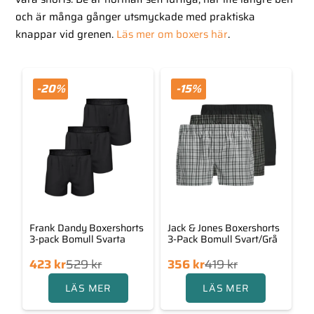
och är många gånger utsmyckade med praktiska
knappar vid grenen.
Läs mer om boxers här
.
-20%
-15%
Frank Dandy Boxershorts
Jack & Jones Boxershorts
3-pack Bomull Svarta
3-Pack Bomull Svart/Grå
Det
Det
Det
Det
423
kr
529
kr
356
kr
419
kr
ngliga
rande
ursprungliga
nuvarande
LÄS MER
LÄS MER
priset
priset
priset
priset