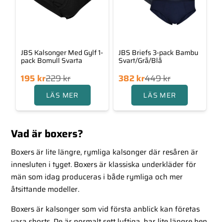
JBS Kalsonger Med Gylf 1-
JBS Briefs 3-pack Bambu
pack Bomull Svarta
Svart/Grå/Blå
Det
Det
Det
Det
195
kr
229
kr
382
kr
449
kr
ngliga
rande
ursprungliga
nuvarande
LÄS MER
LÄS MER
priset
priset
priset
priset
var:
är:
var:
är:
229 kr.
195 kr.
449 kr.
382 kr.
Vad är boxers?
Boxers är lite längre, rymliga kalsonger där resåren är
innesluten i tyget. Boxers är klassiska underkläder för
män som idag produceras i både rymliga och mer
åtsittande modeller.
Boxers är kalsonger som vid första anblick kan företas
vara shorts. De är normalt sett luftiga, har lite längre ben