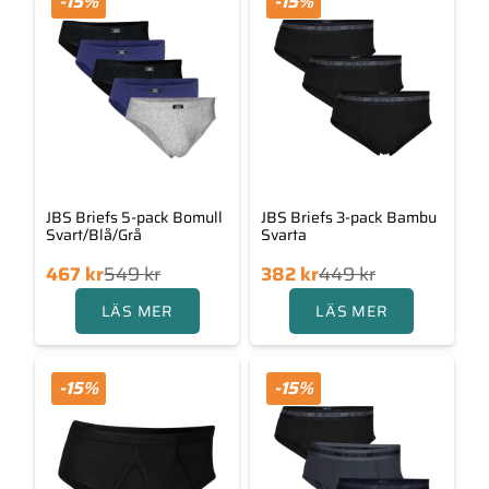
-15%
-15%
JBS Briefs 5-pack Bomull
JBS Briefs 3-pack Bambu
Svart/Blå/Grå
Svarta
Det
Det
Det
Det
467
kr
549
kr
382
kr
449
kr
ngliga
rande
ursprungliga
nuvarande
LÄS MER
LÄS MER
priset
priset
priset
priset
var:
är:
var:
är:
49 kr.
467 kr.
449 kr.
382 kr.
-15%
-15%