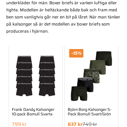
underkläder för män. Boxer briefs är varken luftiga eller
tighta. Modellen är heltäckande både bak och fram med
ben som vanligtvis går ner en bit på låret. När man tänker
på kalsonger så är det modellen av boxer briefs som
produceras i hjärnan.
-15%
Frank Dandy Kalsonger
Björn Borg Kalsonger 5-
10-pack Bomull Svarta
Pack Bomull Svart/Grön
Det
Det
799
kr
637
kr
749
kr