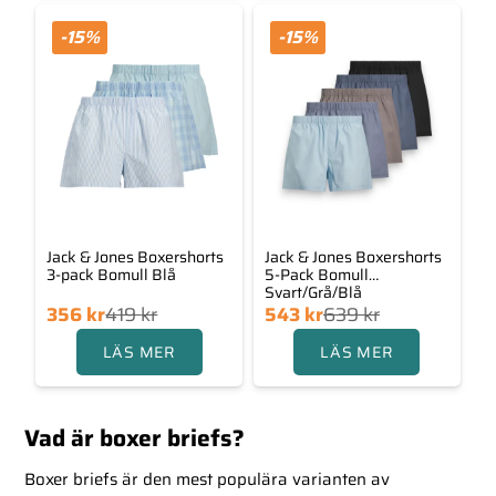
var:
är:
var:
är:
529 kr.
423 kr.
356 kr.
419 kr.
-15%
-15%
Jack & Jones Boxershorts
Jack & Jones Boxershorts
3-pack Bomull Blå
5-Pack Bomull
Svart/Grå/Blå
Det
Det
Det
Det
356
kr
419
kr
543
kr
639
kr
ngliga
rande
ursprungliga
nuvarande
LÄS MER
LÄS MER
priset
priset
priset
priset
var:
är:
var:
är:
356 kr.
419 kr.
639 kr.
543 kr.
Vad är boxer briefs?
Boxer briefs är den mest populära varianten av