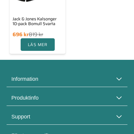
Jack & Jones Kalsonger
10-pack Bomull Svarta
Det
Det
696
kr
819
kr
ngliga
rande
LÄS MER
priset
priset
var:
är:
96 kr.
819 kr.
Information
Produktinfo
Support