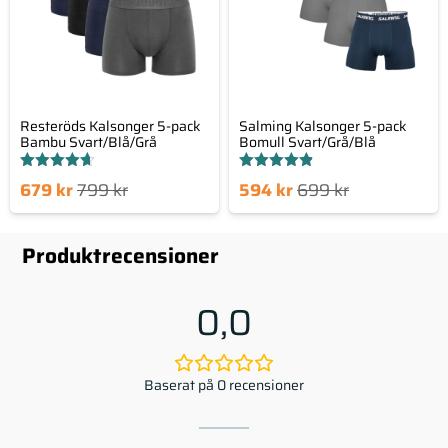
Resteröds Kalsonger 5-pack
Salming Kalsonger 5-pack
Bambu Svart/Blå/Grå
Bomull Svart/Grå/Blå
Betygsatt
Betygsatt
Det
Det
Det
Det
679
kr
799
kr
594
kr
699
kr
4.65
4.80
av 5
av 5
nde
sprungliga
nuvarande
ursprungliga
set
priset
priset
priset
Produktrecensioner
är:
var:
är:
var:
kr.
799 kr.
594 kr.
699 kr.
0,0
Baserat på 0 recensioner