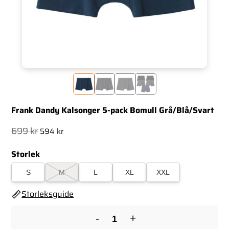
Frank Dandy Kalsonger 5-pack Bomull Grå/Blå/Svart
Det
Det
699
kr
594
kr
ursprungliga
nuvarande
Storlek
priset
priset
var:
är:
S
M
L
XL
XXL
699 kr.
594 kr.
Storleksguide
-
+