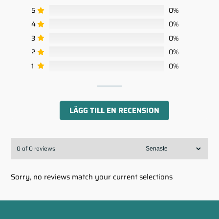
5
0%
4
0%
3
0%
2
0%
1
0%
LÄGG TILL EN RECENSION
0 of 0 reviews
Sorry, no reviews match your current selections