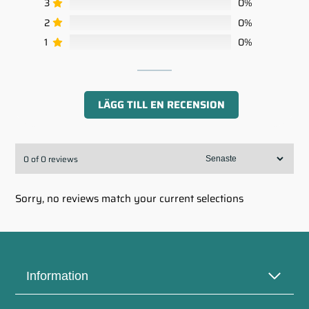
3
0%
2
0%
1
0%
LÄGG TILL EN RECENSION
0 of 0 reviews
Sorry, no reviews match your current selections
Information