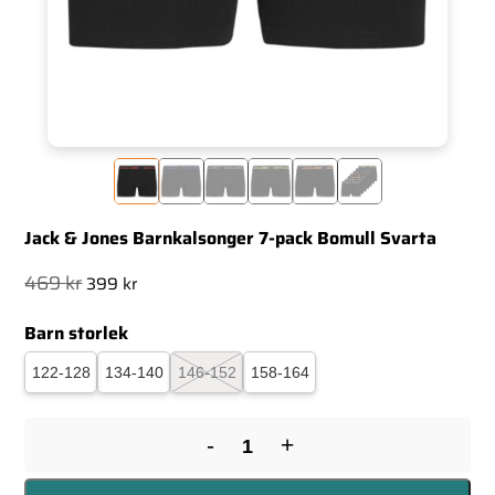
Jack & Jones Barnkalsonger 7-pack Bomull Svarta
Det
Det
469
kr
399
kr
ursprungliga
nuvarande
Barn storlek
priset
priset
var:
är:
122-128
134-140
146-152
158-164
469 kr.
399 kr.
-
+