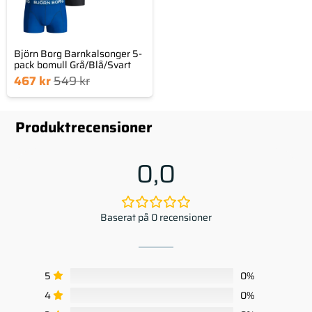
Björn Borg Barnkalsonger 5-
pack bomull Grå/Blå/Svart
Det
Det
467
kr
549
kr
nde
sprungliga
set
priset
Produktrecensioner
är:
var:
kr.
549 kr.
0,0
Baserat på 0 recensioner
5
0%
4
0%