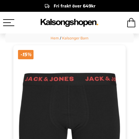
Fri frakt över 649kr
Hem
/
Kalsonger Barn
-15%