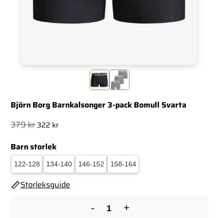
Björn Borg Barnkalsonger 3-pack Bomull Svarta
Det
Det
379
kr
322
kr
ursprungliga
nuvarande
Barn storlek
priset
priset
var:
är:
122-128
134-140
146-152
158-164
379 kr.
322 kr.
Storleksguide
-
+