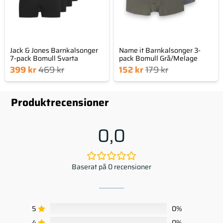
Jack & Jones Barnkalsonger
Name it Barnkalsonger 3-
7-pack Bomull Svarta
pack Bomull Grå/Melage
Det
Det
Det
Det
399
kr
469
kr
152
kr
179
kr
nde
sprungliga
nuvarande
ursprungliga
set
priset
priset
priset
Produktrecensioner
är:
var:
är:
var:
kr.
469 kr.
152 kr.
179 kr.
0,0
Baserat på 0 recensioner
5
0%
4
0%