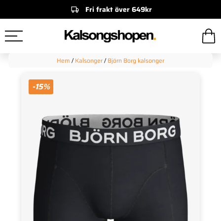
Fri frakt över 649kr
Hem
/
Kalsonger
/
Björn Borg kalsonger
-15%