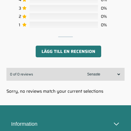
3
0%
2
0%
1
0%
LÄGG TILL EN RECENSION
0 of 0 reviews
Sorry, no reviews match your current selections
Information