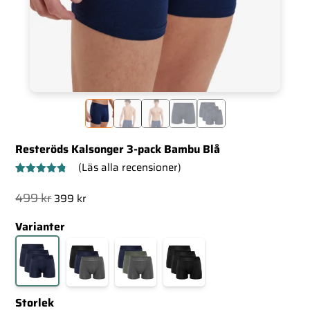
Resteröds Kalsonger 3-pack Bambu Blå
(Läs alla recensioner)
Betygsatt
7
4.71
av 5
Det
Det
499
kr
399
kr
baserat på
ursprungliga
nuvarande
kundrecensioner
Varianter
priset
priset
var:
är:
499 kr.
399 kr.
Storlek