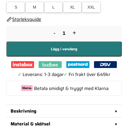
S
M
L
XL
XXL
Storleksguide
-
+
Lägg i varukorg
✓
Leverans: 1-3 dagar
✓
Fri frakt över 649kr
Betala smidigt & tryggt med Klarna
+
Beskrivning
Mörkblå 3-pack kalsonger från Resteröds
+
Material & skötsel
producerade i en FCS-certifierad mix av bambuviskos