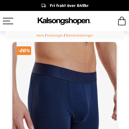
Fri frakt över 649kr
Hem
/
Kalsonger
/
Bambukalsonger
-20%