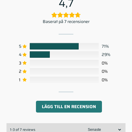
4,7
Baserat på 7 recensioner
5
71%
4
29%
3
0%
2
0%
1
0%
LÄGG TILL EN RECENSION
1-3 of 7 reviews