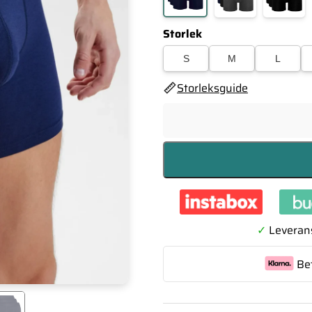
Storlek
S
M
L
Storleksguide
✓
Leverans
Be