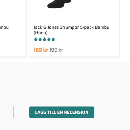
ambu
Jack & Jones Strumpor 5-pack Bambu
(Höga)
Betygsatt
Det
Det
169
kr
199
kr
4.88
av 5
nuvarande
ursprungliga
priset
priset
är:
var:
169 kr.
199 kr.
LÄGG TILL EN RECENSION