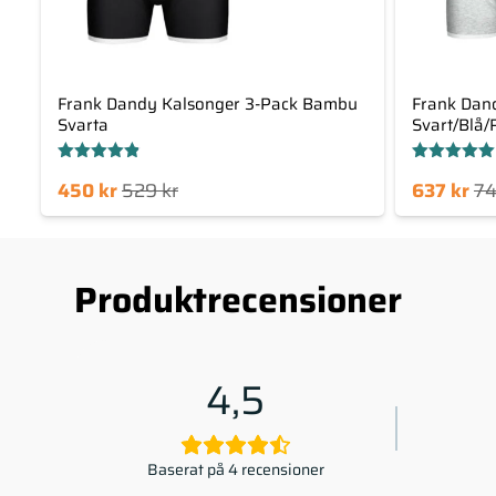
Frank Dandy Kalsonger 3-Pack Bambu
Frank Dan
Svarta
Svart/Blå/
Betygsatt
Betygsatt
Det
Det
Det
Det
450
kr
529
kr
637
kr
7
4.80
5.00
av 5
av 5
arande
ursprungliga
nuvarande
ursprungliga
priset
priset
priset
priset
är:
var:
är:
var:
Produktrecensioner
450 kr.
529 kr.
637 kr.
749 kr.
4,5
Baserat på 4 recensioner