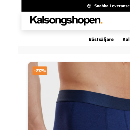
Snabba Leveranse
Bästsäljare
Kal
-20%