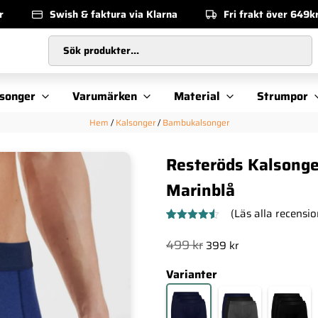
r
Swish & faktura via Klarna
Fri frakt över 649k
Sök produkter...
songer
Varumärken
Material
Strumpor
Hem
/
Kalsonger
/
Bambukalsonger
Resteröds Kalsong
Marinblå
(Läs alla recensio
Betygsatt
4
4.50
av 5
Det
Det
499
kr
399
kr
baserat
ursprungliga
nuvarande
på
kundrecensioner
Varianter
priset
priset
var:
är:
499 kr.
399 kr.