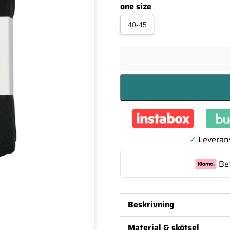
one size
40-45
✓
Leverans
Be
Beskrivning
Dessa svarta tennisstrumpor 
Material & skötsel