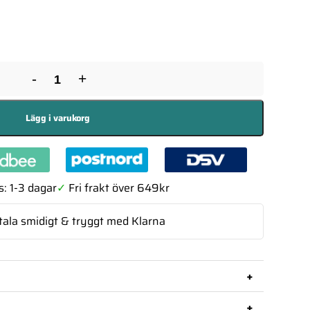
-
+
Lägg i varukorg
: 1-3 dagar
✓
Fri frakt över 649kr
tala smidigt & tryggt med Klarna
+
från Jack & Jones passar utmärkt för dagligt
+