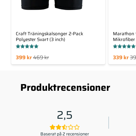
Craft Träningskalsonger 2-Pack
Marathon 
Polyester Svart (3 inch)
Mikrofiber
Betygsatt
Betygsatt
Det
Det
Det
Det
399
kr
469
kr
339
kr
3
5.00
5.00
av 5
av 5
arande
ursprungliga
nuvarande
ursprungliga
priset
priset
priset
priset
är:
var:
är:
var:
Produktrecensioner
399 kr.
469 kr.
339 kr.
399 kr.
2,5
Baserat på 2 recensioner