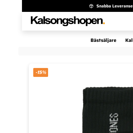
Snabba Leveranse
Bästsäljare
Kal
-15%