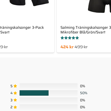
träningskalsonger 3-Pack
Salming Träningskalsonger 
 Svart
Mikrofiber Blå/Grön/Svart
Betygsatt
Det
Det
99
kr
424
kr
499
kr
4.88
av 5
nuvarande
ursprungliga
priset
priset
är:
var:
424 kr.
499 kr.
5
0%
4
50%
3
0%
2
0%