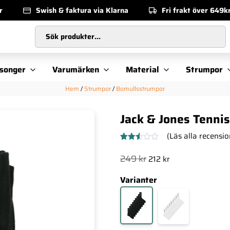
r
Swish & faktura via Klarna
Fri frakt över 649k
Sök produkter...
songer
Varumärken
Material
Strumpor
Hem
/
Strumpor
/
Bomullsstrumpor
Jack & Jones Tenni
(Läs alla recensio
Betygsatt
2
2.50
Det
Det
249
kr
212
kr
av 5
ursprungliga
nuvarande
baserat
på
Varianter
priset
priset
kundrecensioner
var:
är:
249 kr.
212 kr.