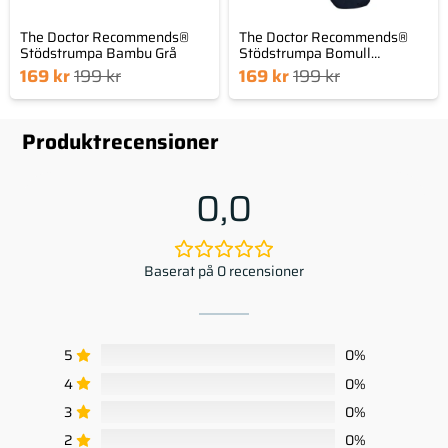
Produkten måste vara i obruten förpackning
och oanvänd
The Doctor Recommends®
The Doctor Recommends®
Stödstrumpa Bambu Grå
Stödstrumpa Bomull
Registrera din retur via
retur & byten
Marinblå
Det
Det
Det
Det
169
kr
199
kr
169
kr
199
kr
nde
prungliga
nuvarande
ursprungliga
set
priset
priset
priset
Produktrecensioner
är:
var:
är:
var:
 kr.
199 kr.
169 kr.
199 kr.
0,0
Baserat på 0 recensioner
5
0%
4
0%
3
0%
2
0%