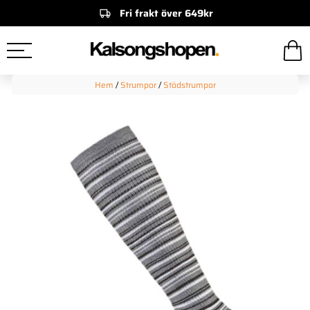
Fri frakt över 649kr
Hem
/
Strumpor
/
Stödstrumpor