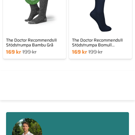
The Doctor Recommends®
The Doctor Recommends®
Stödstrumpa Bambu Grå
Stödstrumpa Bomull
Marinblå
Det
Det
Det
Det
169
kr
199
kr
169
kr
199
kr
nde
prungliga
nuvarande
ursprungliga
set
priset
priset
priset
är:
var:
är:
var:
 kr.
199 kr.
169 kr.
199 kr.