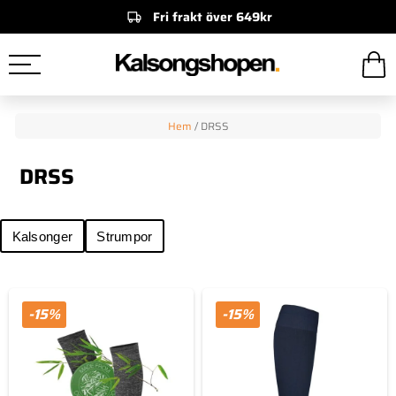
Fri frakt över 649kr
Hem
/
DRSS
DRSS
Kalsonger
Strumpor
-15%
-15%