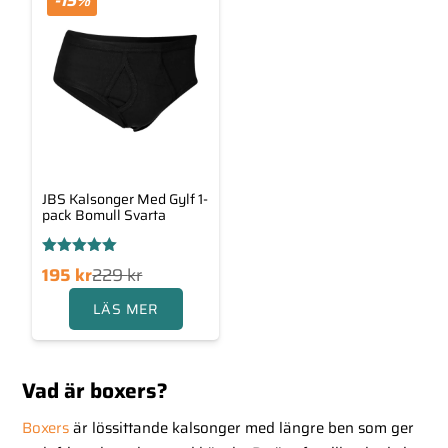
-15%
JBS Kalsonger Med Gylf 1-
pack Bomull Svarta
Betygsatt
Det
Det
195
kr
229
kr
5.00
av 5
ngliga
rande
LÄS MER
priset
priset
var:
är:
229 kr.
195 kr.
Vad är boxers?
Boxers
är lössittande kalsonger med längre ben som ger