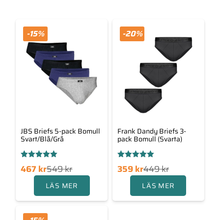
-15%
-20%
JBS Briefs 5-pack Bomull
Frank Dandy Briefs 3-
Svart/Blå/Grå
pack Bomull (Svarta)
Betygsatt
Betygsatt
Det
Det
Det
Det
467
kr
549
kr
359
kr
449
kr
5.00
5.00
av 5
av 5
ngliga
rande
ursprungliga
nuvarande
LÄS MER
LÄS MER
priset
priset
priset
priset
var:
är:
var:
är:
49 kr.
467 kr.
449 kr.
359 kr.